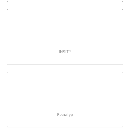
INSITY
КрымТур