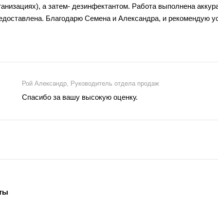
ганизациях), а затем- дезинфектантом. Работа выполнена аккур
едоставлена. Благодарю Семена и Александра, и рекомендую ус
Рой Александр, Руководитель отдела продаж
Спасибо за вашу высокую оценку.
ты