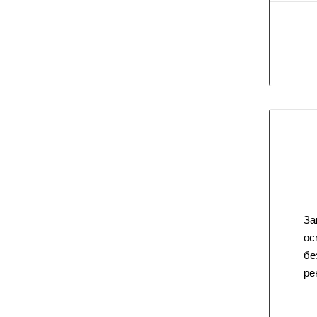
За
ос
бе
ре