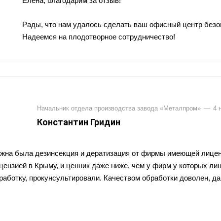
Елена, благодарим за отзыв!
Рады, что нам удалось сделать ваш офисный центр безо
Надеемся на плодотворное сотрудничество!
Начальник отдела производства завода «Металпром»
—
4 
Константин Гридин
жна была дезинсекция и дератизация от фирмы имеющей лицен
цензией в Крыму, и ценник даже ниже, чем у фирм у которых ли
работку, прокунсультировали. Качеством обработки доволен, д