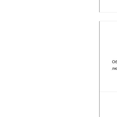
Об
лю