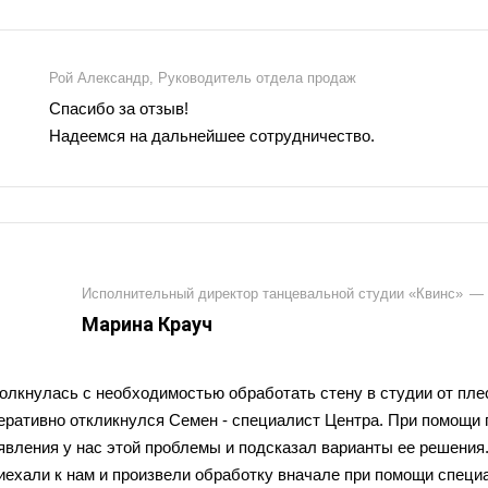
Рой Александр, Руководитель отдела продаж
Спасибо за отзыв!
Надеемся на дальнейшее сотрудничество.
Исполнительный директор танцевальной студии «Квинс»
—
Марина Крауч
олкнулась с необходимостью обработать стену в студии от плес
еративно откликнулся Семен - специалист Центра. При помощи 
явления у нас этой проблемы и подсказал варианты ее решения
иехали к нам и произвели обработку вначале при помощи специал