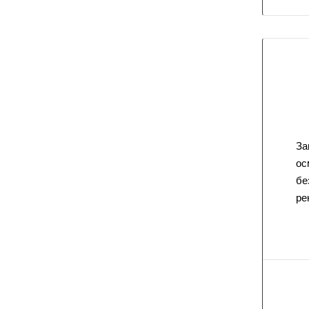
За
ос
бе
ре