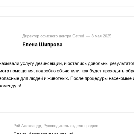
Директор офисного центра Getred
—
8 мая 2025
Елена Шипрова
казывали услугу дезинсекции, и остались довольны результато
мотр помещения, подробно объяснили, как будет проходить обр
зопасные для людей и животных. После процедуры насекомые 
комендую!
Рой Александр, Руководитель отдела продаж