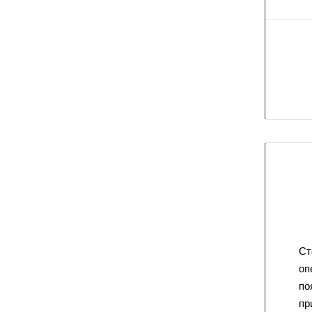
Ст
оп
по
пр