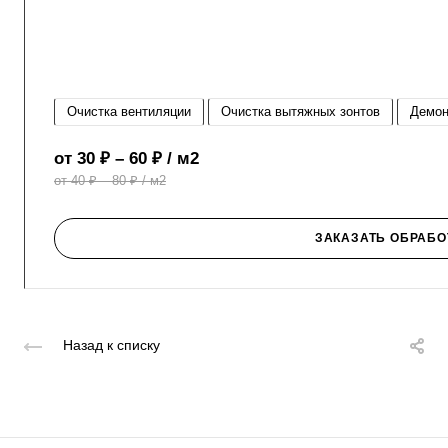
Очистка вентиляции
Очистка вытяжных зонтов
Демо
от 30 ₽ – 60 ₽ / м2
от 40 ₽ – 80 ₽ / м2
ЗАКАЗАТЬ ОБРАБО
Назад к списку