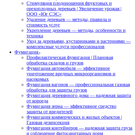
Стимуляция плодоношения фруктовых и
орехоплодных деревьев | Увеличение урожая |
ООО «Юг СЭС»
Удаление деревьев — методы, правила и
стоимость услуг
Укрепление деревьев — методы, особенности и
техника
Уход за деревьями, кустарниками и растениями —
комплексные услуги профессионалов
Фумигация
Профилактическая фумигация | Плановая
обработка складов и грузов
Фумигация автомобиля — эффективное
уничтожение вредных микроорганизмов и
насекомых
Фумигация вагонов — профессиональная газовая
обработка для защиты грузов
Фумигация деревянного дома — надежная защита
от короеда
Фумигация зерна — эффективное средство
защиты от вредителей
Фумигация коммерческих и жилых объектов |
Газовая дезинсекция
Фумигация контейнеров — надежная защита груза
и соблюдение фитосанитарных норм