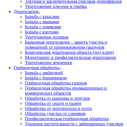
Текущая и заключительная очаговая дезинфекция
Уничтожение плесени и грибка
Дератизация
Борьба с крысами
Борьба с мышами
Борьба с хомяками
Борьба с кротами
Уничтожение полевок
Барьерная дератизация – защита участка и
помещений от проникновения грызунов
Комплексная дератизация объекта (под ключ)
Мониторинг и профилактическая дератизация
Уничтожение землероек
Гербицидная обработка
Борьба с амброзией
Борьба с борщевиком
Гербицидная обработка газонов
Гербицидная обработка промышленных и
коммерческих объектов
Обработка от крапивы и лопухов
Обработка от сныти и пырея
Обработка от чертополоха и осота
Обработка участка от сорняков
Профилактическая гербицидная обработка
Удаление растительности с заброшенных участков