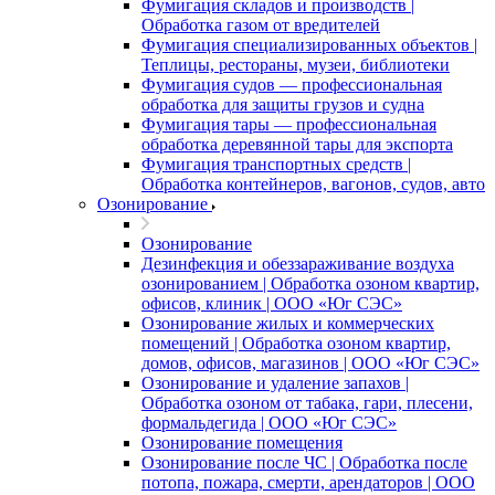
Фумигация складов и производств |
Обработка газом от вредителей
Фумигация специализированных объектов |
Теплицы, рестораны, музеи, библиотеки
Фумигация судов — профессиональная
обработка для защиты грузов и судна
Фумигация тары — профессиональная
обработка деревянной тары для экспорта
Фумигация транспортных средств |
Обработка контейнеров, вагонов, судов, авто
Озонирование
Озонирование
Дезинфекция и обеззараживание воздуха
озонированием | Обработка озоном квартир,
офисов, клиник | ООО «Юг СЭС»
Озонирование жилых и коммерческих
помещений | Обработка озоном квартир,
домов, офисов, магазинов | ООО «Юг СЭС»
Озонирование и удаление запахов |
Обработка озоном от табака, гари, плесени,
формальдегида | ООО «Юг СЭС»
Озонирование помещения
Озонирование после ЧС | Обработка после
потопа, пожара, смерти, арендаторов | ООО