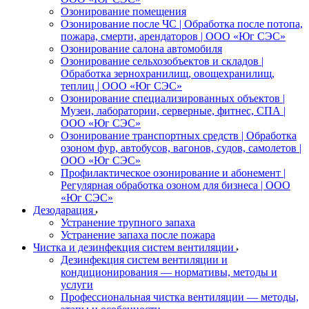
Озонирование помещения
Озонирование после ЧС | Обработка после потопа,
пожара, смерти, арендаторов | ООО «Юг СЭС»
Озонирование салона автомобиля
Озонирование сельхозобъектов и складов |
Обработка зернохранилищ, овощехранилищ,
теплиц | ООО «Юг СЭС»
Озонирование специализированных объектов |
Музеи, лаборатории, серверные, фитнес, СПА |
ООО «Юг СЭС»
Озонирование транспортных средств | Обработка
озоном фур, автобусов, вагонов, судов, самолетов |
ООО «Юг СЭС»
Профилактическое озонирование и абонемент |
Регулярная обработка озоном для бизнеса | ООО
«Юг СЭС»
Дезодарация
Устранение трупного запаха
Устранение запаха после пожара
Чистка и дезинфекция систем вентиляции
Дезинфекция систем вентиляции и
кондиционирования — нормативы, методы и
услуги
Профессиональная чистка вентиляции — методы,