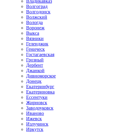
Владикавказ
Волгоград
Волгодонск
Волжский
Вологда
Воронеж
Выкса
Вязники
Геленджик
Геническ
Гостагаевская
Грозный
Дербент
Джанкой
Дивноморское
Донецк
Екатеринбург
Екатериновка
Ессентуки
Жирновск
Заводоуковск
Иваново
Ижевск
Излучинск
Иркутск