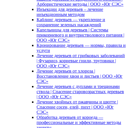
Арбористические методы | ООО «Юг СЭС»
Инъекции для деревьев – лечение
инъекционным методом
Каблинг деревьев — укрепление и
сохранение зеленых насаждений
Капельницы для деревьев | Системы
прикорневого и внутристволового питания |
ООО «Юг СЭС»
Кронирование деревьев — нормы, правила и
услуги
Лечение деревьев от грибковых заболеваний
| Фузариоз, корневые гнили, трутовики |
ООО «Юг СЭС»
Лечение деревьев от хлороза |
Восстановление хвои и листьев | ООО «Юг
СЭС»
Лечение деревьев с дуплами и трещинами
ствола | Спасение старовозрастных деревьев
| ООО «Юг СЭС»
Лечение хвойных от ржавчины и шютте |
Спасение сосен, елей, пихт | ООО «Юг
СЭС»
Обработка деревьев от короеда —
профессиональные и эффективные методы
защиты