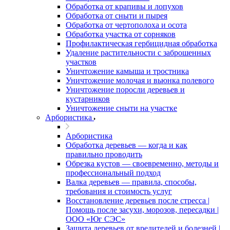
Обработка от крапивы и лопухов
Обработка от сныти и пырея
Обработка от чертополоха и осота
Обработка участка от сорняков
Профилактическая гербицидная обработка
Удаление растительности с заброшенных
участков
Уничтожение камыша и тростника
Уничтожение молочая и вьюнка полевого
Уничтожение поросли деревьев и
кустарников
Уничтожение сныти на участке
Арбористика
Арбористика
Обработка деревьев — когда и как
правильно проводить
Обрезка кустов — своевременно, методы и
профессиональный подход
Валка деревьев — правила, способы,
требования и стоимость услуг
Восстановление деревьев после стресса |
Помощь после засухи, морозов, пересадки |
ООО «Юг СЭС»
Защита деревьев от вредителей и болезней |