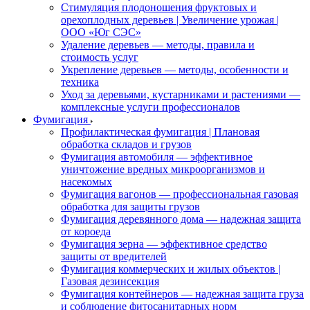
Стимуляция плодоношения фруктовых и
орехоплодных деревьев | Увеличение урожая |
ООО «Юг СЭС»
Удаление деревьев — методы, правила и
стоимость услуг
Укрепление деревьев — методы, особенности и
техника
Уход за деревьями, кустарниками и растениями —
комплексные услуги профессионалов
Фумигация
Профилактическая фумигация | Плановая
обработка складов и грузов
Фумигация автомобиля — эффективное
уничтожение вредных микроорганизмов и
насекомых
Фумигация вагонов — профессиональная газовая
обработка для защиты грузов
Фумигация деревянного дома — надежная защита
от короеда
Фумигация зерна — эффективное средство
защиты от вредителей
Фумигация коммерческих и жилых объектов |
Газовая дезинсекция
Фумигация контейнеров — надежная защита груза
и соблюдение фитосанитарных норм