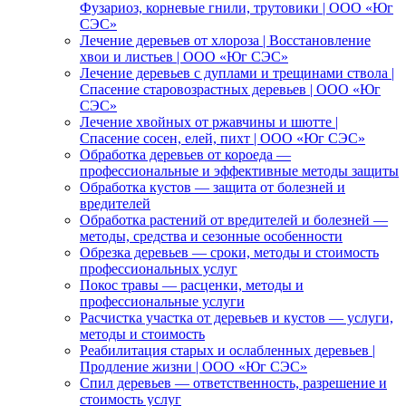
Фузариоз, корневые гнили, трутовики | ООО «Юг
СЭС»
Лечение деревьев от хлороза | Восстановление
хвои и листьев | ООО «Юг СЭС»
Лечение деревьев с дуплами и трещинами ствола |
Спасение старовозрастных деревьев | ООО «Юг
СЭС»
Лечение хвойных от ржавчины и шютте |
Спасение сосен, елей, пихт | ООО «Юг СЭС»
Обработка деревьев от короеда —
профессиональные и эффективные методы защиты
Обработка кустов — защита от болезней и
вредителей
Обработка растений от вредителей и болезней —
методы, средства и сезонные особенности
Обрезка деревьев — сроки, методы и стоимость
профессиональных услуг
Покос травы — расценки, методы и
профессиональные услуги
Расчистка участка от деревьев и кустов — услуги,
методы и стоимость
Реабилитация старых и ослабленных деревьев |
Продление жизни | ООО «Юг СЭС»
Спил деревьев — ответственность, разрешение и
стоимость услуг