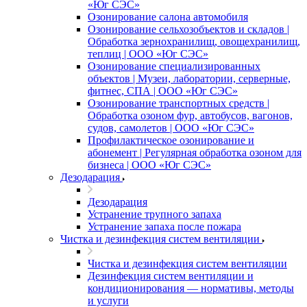
«Юг СЭС»
Озонирование салона автомобиля
Озонирование сельхозобъектов и складов |
Обработка зернохранилищ, овощехранилищ,
теплиц | ООО «Юг СЭС»
Озонирование специализированных
объектов | Музеи, лаборатории, серверные,
фитнес, СПА | ООО «Юг СЭС»
Озонирование транспортных средств |
Обработка озоном фур, автобусов, вагонов,
судов, самолетов | ООО «Юг СЭС»
Профилактическое озонирование и
абонемент | Регулярная обработка озоном для
бизнеса | ООО «Юг СЭС»
Дезодарация
Дезодарация
Устранение трупного запаха
Устранение запаха после пожара
Чистка и дезинфекция систем вентиляции
Чистка и дезинфекция систем вентиляции
Дезинфекция систем вентиляции и
кондиционирования — нормативы, методы
и услуги