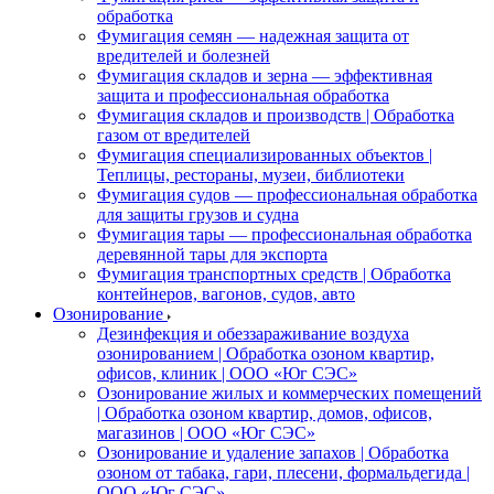
обработка
Фумигация семян — надежная защита от
вредителей и болезней
Фумигация складов и зерна — эффективная
защита и профессиональная обработка
Фумигация складов и производств | Обработка
газом от вредителей
Фумигация специализированных объектов |
Теплицы, рестораны, музеи, библиотеки
Фумигация судов — профессиональная обработка
для защиты грузов и судна
Фумигация тары — профессиональная обработка
деревянной тары для экспорта
Фумигация транспортных средств | Обработка
контейнеров, вагонов, судов, авто
Озонирование
Дезинфекция и обеззараживание воздуха
озонированием | Обработка озоном квартир,
офисов, клиник | ООО «Юг СЭС»
Озонирование жилых и коммерческих помещений
| Обработка озоном квартир, домов, офисов,
магазинов | ООО «Юг СЭС»
Озонирование и удаление запахов | Обработка
озоном от табака, гари, плесени, формальдегида |
ООО «Юг СЭС»