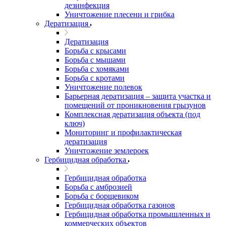
дезинфекция
Уничтожение плесени и грибка
Дератизация
Дератизация
Борьба с крысами
Борьба с мышами
Борьба с хомяками
Борьба с кротами
Уничтожение полевок
Барьерная дератизация – защита участка и
помещений от проникновения грызунов
Комплексная дератизация объекта (под
ключ)
Мониторинг и профилактическая
дератизация
Уничтожение землероек
Гербицидная обработка
Гербицидная обработка
Борьба с амброзией
Борьба с борщевиком
Гербицидная обработка газонов
Гербицидная обработка промышленных и
коммерческих объектов