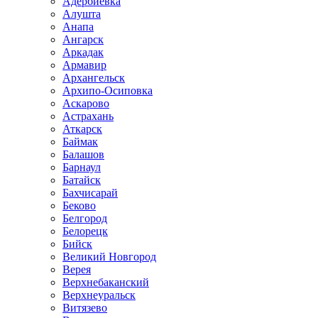
Адербиевка
Алушта
Анапа
Ангарск
Аркадак
Армавир
Архангельск
Архипо-Осиповка
Аскарово
Астрахань
Аткарск
Баймак
Балашов
Барнаул
Батайск
Бахчисарай
Беково
Белгород
Белорецк
Бийск
Великий Новгород
Верея
Верхнебаканский
Верхнеуральск
Витязево