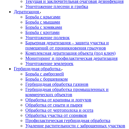
Текущая и заключительная очаговая дезинфекция
Уничтожение плесени и грибка
Дератизация
Борьба с крысами
Борьба с мышами
Борьба с хомяками
Борьба с кротами
Уничтожение полевок
Барьерная дератизация – защита участка и
помещений от проникновения грызунов
Комплексная дератизация объекта (под ключ)
Мониторинг и профилактическая дератизация
Уничтожение землероек
Гербицидная обработка
Борьба с амброзией
Борьба с борщевиком
Гербицидная обработка газонов
Гербицидная обработка промышленных и
коммерческих объектов
Обработка от крапивы и лопухов
Обработка от сныти и пырея
Обработка от чертополоха и осота
Обработка участка от сорняков
Профилактическая гербицидная обработка
Удаление растительности с заброшенных участков