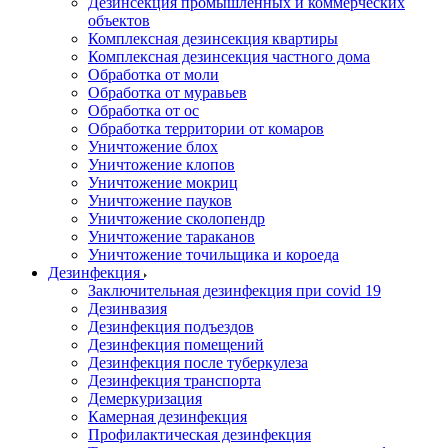
Дезинсекция промышленных и коммерческих
объектов
Комплексная дезинсекция квартиры
Комплексная дезинсекция частного дома
Обработка от моли
Обработка от муравьев
Обработка от ос
Обработка территории от комаров
Уничтожение блох
Уничтожение клопов
Уничтожение мокриц
Уничтожение пауков
Уничтожение сколопендр
Уничтожение тараканов
Уничтожение точильщика и короеда
Дезинфекция
Заключительная дезинфекция при covid 19
Дезинвазия
Дезинфекция подъездов
Дезинфекция помещений
Дезинфекция после туберкулеза
Дезинфекция транспорта
Демеркуризация
Камерная дезинфекция
Профилактическая дезинфекция