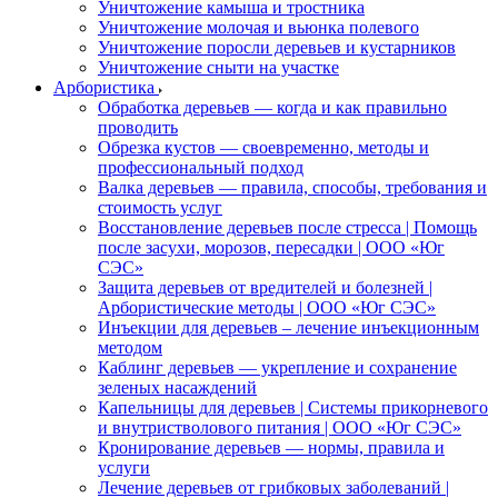
Уничтожение камыша и тростника
Уничтожение молочая и вьюнка полевого
Уничтожение поросли деревьев и кустарников
Уничтожение сныти на участке
Арбористика
Обработка деревьев — когда и как правильно
проводить
Обрезка кустов — своевременно, методы и
профессиональный подход
Валка деревьев — правила, способы, требования и
стоимость услуг
Восстановление деревьев после стресса | Помощь
после засухи, морозов, пересадки | ООО «Юг
СЭС»
Защита деревьев от вредителей и болезней |
Арбористические методы | ООО «Юг СЭС»
Инъекции для деревьев – лечение инъекционным
методом
Каблинг деревьев — укрепление и сохранение
зеленых насаждений
Капельницы для деревьев | Системы прикорневого
и внутристволового питания | ООО «Юг СЭС»
Кронирование деревьев — нормы, правила и
услуги
Лечение деревьев от грибковых заболеваний |