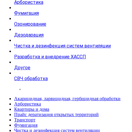
Арбористика
Фумигация
Озонирование
Дезодарация
Чистка и дезинфекция систем вентиляции
Разработка и внедрение ХАССП
Другое
СВЧ обработка
Тарифы
Акарицидная, ларвицидная, гербицидная обработки
Арбористика
Квартиры и дома
Прайс дератизация открытых территорий
Транспорт
Фумигация
Чистка и дезинфекция систем вентиляции