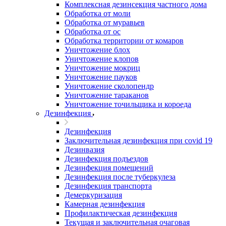
Комплексная дезинсекция частного дома
Обработка от моли
Обработка от муравьев
Обработка от ос
Обработка территории от комаров
Уничтожение блох
Уничтожение клопов
Уничтожение мокриц
Уничтожение пауков
Уничтожение сколопендр
Уничтожение тараканов
Уничтожение точильщика и короеда
Дезинфекция
Дезинфекция
Заключительная дезинфекция при covid 19
Дезинвазия
Дезинфекция подъездов
Дезинфекция помещений
Дезинфекция после туберкулеза
Дезинфекция транспорта
Демеркуризация
Камерная дезинфекция
Профилактическая дезинфекция
Текущая и заключительная очаговая