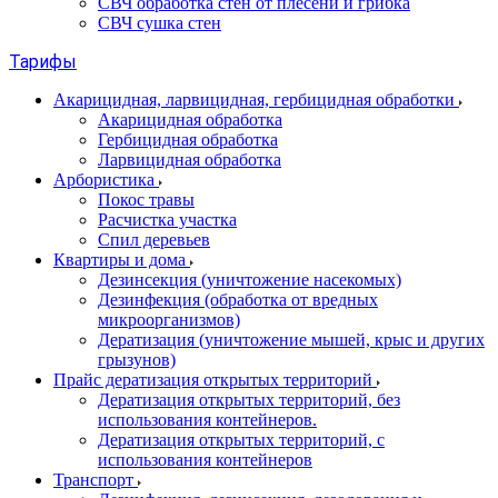
СВЧ обработка стен от плесени и грибка
СВЧ сушка стен
Тарифы
Акарицидная, ларвицидная, гербицидная обработки
Акарицидная обработка
Гербицидная обработка
Ларвицидная обработка
Арбористика
Покос травы
Расчистка участка
Спил деревьев
Квартиры и дома
Дезинсекция (уничтожение насекомых)
Дезинфекция (обработка от вредных
микроорганизмов)
Дератизация (уничтожение мышей, крыс и других
грызунов)
Прайс дератизация открытых территорий
Дератизация открытых территорий, без
использования контейнеров.
Дератизация открытых территорий, с
использования контейнеров
Транспорт