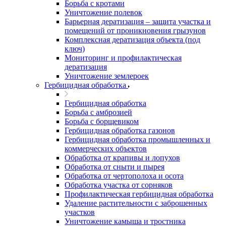
Борьба с кротами
Уничтожение полевок
Барьерная дератизация – защита участка и
помещений от проникновения грызунов
Комплексная дератизация объекта (под
ключ)
Мониторинг и профилактическая
дератизация
Уничтожение землероек
Гербицидная обработка
Гербицидная обработка
Борьба с амброзией
Борьба с борщевиком
Гербицидная обработка газонов
Гербицидная обработка промышленных и
коммерческих объектов
Обработка от крапивы и лопухов
Обработка от сныти и пырея
Обработка от чертополоха и осота
Обработка участка от сорняков
Профилактическая гербицидная обработка
Удаление растительности с заброшенных
участков
Уничтожение камыша и тростника