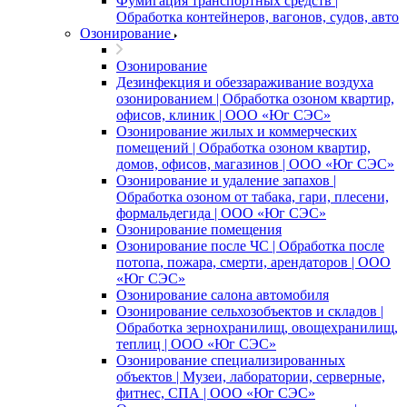
Фумигация транспортных средств |
Обработка контейнеров, вагонов, судов, авто
Озонирование
Озонирование
Дезинфекция и обеззараживание воздуха
озонированием | Обработка озоном квартир,
офисов, клиник | ООО «Юг СЭС»
Озонирование жилых и коммерческих
помещений | Обработка озоном квартир,
домов, офисов, магазинов | ООО «Юг СЭС»
Озонирование и удаление запахов |
Обработка озоном от табака, гари, плесени,
формальдегида | ООО «Юг СЭС»
Озонирование помещения
Озонирование после ЧС | Обработка после
потопа, пожара, смерти, арендаторов | ООО
«Юг СЭС»
Озонирование салона автомобиля
Озонирование сельхозобъектов и складов |
Обработка зернохранилищ, овощехранилищ,
теплиц | ООО «Юг СЭС»
Озонирование специализированных
объектов | Музеи, лаборатории, серверные,
фитнес, СПА | ООО «Юг СЭС»