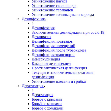
Уничтожение пауков
Уничтожение сколопендр
Уничтожение тараканов
Уничтожение точильщика и короеда
Дезинфекция
Дезинфекция
Заключительная дезинфекция при covid 19
Дезинвазия
Дезинфекция подъездов
Дезинфекция помещений
Дезинфекция после туберкулеза
Дезинфекция транспорта
Демеркуризация
Камерная дезинфекция
Профилактическая дезинфекция
Текущая и заключительная очаговая
дезинфекция
Уничтожение плесени и грибка
Дератизация
Дератизация
Борьба с крысами
Борьба с мышами
Борьба с хомяками