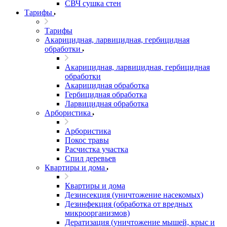
СВЧ сушка стен
Тарифы
Тарифы
Акарицидная, ларвицидная, гербицидная
обработки
Акарицидная, ларвицидная, гербицидная
обработки
Акарицидная обработка
Гербицидная обработка
Ларвицидная обработка
Арбористика
Арбористика
Покос травы
Расчистка участка
Спил деревьев
Квартиры и дома
Квартиры и дома
Дезинсекция (уничтожение насекомых)
Дезинфекция (обработка от вредных
микроорганизмов)
Дератизация (уничтожение мышей, крыс и