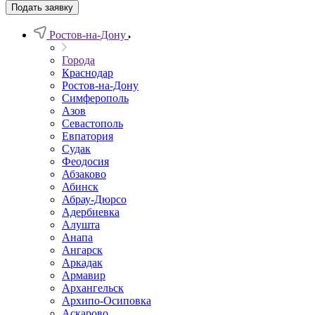
Подать заявку
Ростов-на-Дону
Города
Краснодар
Ростов-на-Дону
Симферополь
Азов
Севастополь
Евпатория
Судак
Феодосия
Абзаково
Абинск
Абрау-Дюрсо
Адербиевка
Алушта
Анапа
Ангарск
Аркадак
Армавир
Архангельск
Архипо-Осиповка
Аскарово