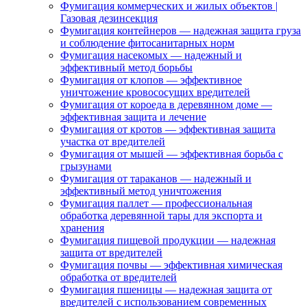
Фумигация коммерческих и жилых объектов |
Газовая дезинсекция
Фумигация контейнеров — надежная защита груза
и соблюдение фитосанитарных норм
Фумигация насекомых — надежный и
эффективный метод борьбы
Фумигация от клопов — эффективное
уничтожение кровососущих вредителей
Фумигация от короеда в деревянном доме —
эффективная защита и лечение
Фумигация от кротов — эффективная защита
участка от вредителей
Фумигация от мышей — эффективная борьба с
грызунами
Фумигация от тараканов — надежный и
эффективный метод уничтожения
Фумигация паллет — профессиональная
обработка деревянной тары для экспорта и
хранения
Фумигация пищевой продукции — надежная
защита от вредителей
Фумигация почвы — эффективная химическая
обработка от вредителей
Фумигация пшеницы — надежная защита от
вредителей с использованием современных