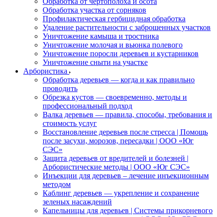
Обработка от чертополоха и осота
Обработка участка от сорняков
Профилактическая гербицидная обработка
Удаление растительности с заброшенных участков
Уничтожение камыша и тростника
Уничтожение молочая и вьюнка полевого
Уничтожение поросли деревьев и кустарников
Уничтожение сныти на участке
Арбористика
Обработка деревьев — когда и как правильно
проводить
Обрезка кустов — своевременно, методы и
профессиональный подход
Валка деревьев — правила, способы, требования и
стоимость услуг
Восстановление деревьев после стресса | Помощь
после засухи, морозов, пересадки | ООО «Юг
СЭС»
Защита деревьев от вредителей и болезней |
Арбористические методы | ООО «Юг СЭС»
Инъекции для деревьев – лечение инъекционным
методом
Каблинг деревьев — укрепление и сохранение
зеленых насаждений
Капельницы для деревьев | Системы прикорневого