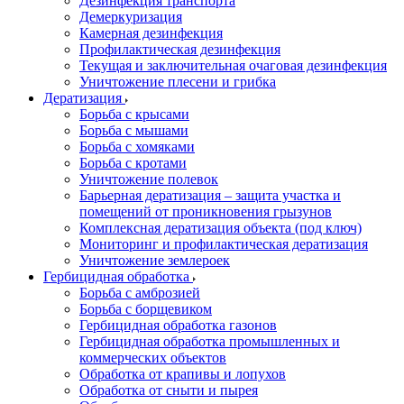
Дезинфекция транспорта
Демеркуризация
Камерная дезинфекция
Профилактическая дезинфекция
Текущая и заключительная очаговая дезинфекция
Уничтожение плесени и грибка
Дератизация
Борьба с крысами
Борьба с мышами
Борьба с хомяками
Борьба с кротами
Уничтожение полевок
Барьерная дератизация – защита участка и
помещений от проникновения грызунов
Комплексная дератизация объекта (под ключ)
Мониторинг и профилактическая дератизация
Уничтожение землероек
Гербицидная обработка
Борьба с амброзией
Борьба с борщевиком
Гербицидная обработка газонов
Гербицидная обработка промышленных и
коммерческих объектов
Обработка от крапивы и лопухов
Обработка от сныти и пырея