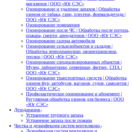
магазинов | ООО «Юг СЭС»
Озонирование и удаление запахов | Обработка
озоном от табака, гари, плесени, формальдегида |
ООО «Юг СЭС»
Озонирование помещения
Озонирование после ЧС | Обработка после потопа,
пожара, смерти, арендаторов | ООО «Юг СЭС»
Озонирование салона автомобиля
Озонирование сельхозобъектов и складов |
Обработка зернохранилищ, овощехранилищ,
теплиц | ООО «Юг СЭС»
Озонирование специализированных объектов |
Музеи, лаборатории, серверные, фитнес, СПА |
ООО «Юг СЭС»
Озонирование транспортных средств | Обработка
озоном фур, автобусов, вагонов, судов, самолетов |
ООО «Юг СЭС»
Профилактическое озонирование и абонемент |
Регулярная обработка озоном для бизнеса | ООО
«Юг СЭС»
Дезодарация
Устранение трупного запаха
Устранение запаха после пожара
Чистка и дезинфекция систем вентиляции
Дезинфекция систем вентиляции и