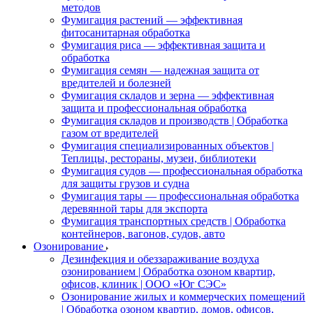
методов
Фумигация растений — эффективная
фитосанитарная обработка
Фумигация риса — эффективная защита и
обработка
Фумигация семян — надежная защита от
вредителей и болезней
Фумигация складов и зерна — эффективная
защита и профессиональная обработка
Фумигация складов и производств | Обработка
газом от вредителей
Фумигация специализированных объектов |
Теплицы, рестораны, музеи, библиотеки
Фумигация судов — профессиональная обработка
для защиты грузов и судна
Фумигация тары — профессиональная обработка
деревянной тары для экспорта
Фумигация транспортных средств | Обработка
контейнеров, вагонов, судов, авто
Озонирование
Дезинфекция и обеззараживание воздуха
озонированием | Обработка озоном квартир,
офисов, клиник | ООО «Юг СЭС»
Озонирование жилых и коммерческих помещений
| Обработка озоном квартир, домов, офисов,