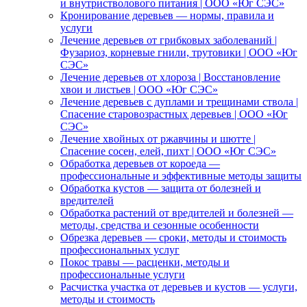
и внутристволового питания | ООО «Юг СЭС»
Кронирование деревьев — нормы, правила и
услуги
Лечение деревьев от грибковых заболеваний |
Фузариоз, корневые гнили, трутовики | ООО «Юг
СЭС»
Лечение деревьев от хлороза | Восстановление
хвои и листьев | ООО «Юг СЭС»
Лечение деревьев с дуплами и трещинами ствола |
Спасение старовозрастных деревьев | ООО «Юг
СЭС»
Лечение хвойных от ржавчины и шютте |
Спасение сосен, елей, пихт | ООО «Юг СЭС»
Обработка деревьев от короеда —
профессиональные и эффективные методы защиты
Обработка кустов — защита от болезней и
вредителей
Обработка растений от вредителей и болезней —
методы, средства и сезонные особенности
Обрезка деревьев — сроки, методы и стоимость
профессиональных услуг
Покос травы — расценки, методы и
профессиональные услуги
Расчистка участка от деревьев и кустов — услуги,
методы и стоимость