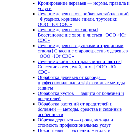
Кронирование деревьев — нормы, правила и
услуги
Лечение деревьев от грибковых заболеваний
| Фузариоз, корневые гнили, трутовики |
ООО «Юг СЭС»
Лечение деревьев от хлороза |
Восстановление хвои и листьев | ООО «Юг
СЭС»
Лечение деревьев с дуплами и трещинами
ствола | Спасение старовозрастных деревьев
| ООО «Юг СЭС»
Лечение хвойных от ржавчины и шютте |
Спасение сосен, елей, пихт | ООО «Юг
СЭС»
Обработка деревьев от короеда —
профессиональные и эффективные методы
защиты
Обработка кустов — защита от болезней и
вредителей
Обработка растений от вредителей и
болезней — методы, средства и сезонные
особенности
Обрезка деревьев — сроки, методы и
стоимость профессиональных услуг
Покос травы — расценки, методы и