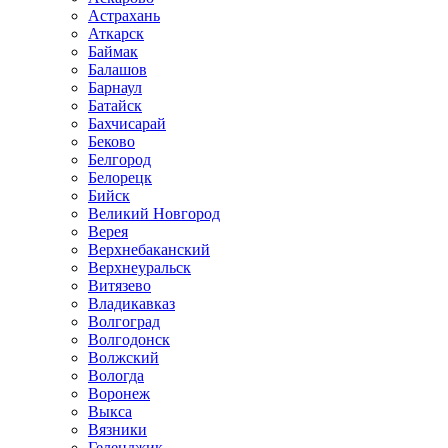
Астрахань
Аткарск
Баймак
Балашов
Барнаул
Батайск
Бахчисарай
Беково
Белгород
Белорецк
Бийск
Великий Новгород
Верея
Верхнебаканский
Верхнеуральск
Витязево
Владикавказ
Волгоград
Волгодонск
Волжский
Вологда
Воронеж
Выкса
Вязники
Геленджик