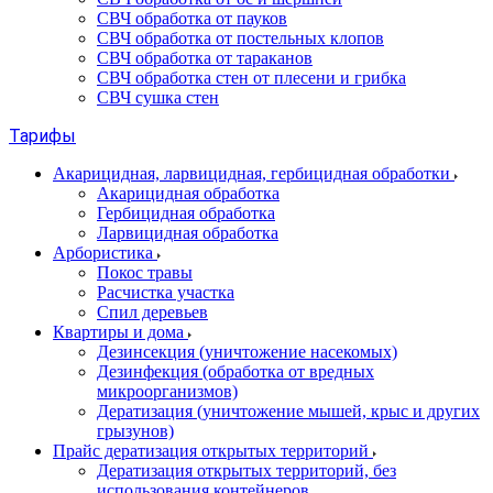
СВЧ обработка от пауков
СВЧ обработка от постельных клопов
СВЧ обработка от тараканов
СВЧ обработка стен от плесени и грибка
СВЧ сушка стен
Тарифы
Акарицидная, ларвицидная, гербицидная обработки
Акарицидная обработка
Гербицидная обработка
Ларвицидная обработка
Арбористика
Покос травы
Расчистка участка
Спил деревьев
Квартиры и дома
Дезинсекция (уничтожение насекомых)
Дезинфекция (обработка от вредных
микроорганизмов)
Дератизация (уничтожение мышей, крыс и других
грызунов)
Прайс дератизация открытых территорий
Дератизация открытых территорий, без
использования контейнеров.