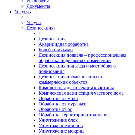
Реквизиты
Документы
Услуги
Услуги
Дезинсекция
Дезинсекция
Акарицидная обработка
Борьба с мухами
Дезинсекция подвала – профессиональная
обработка подвальных помещений
Дезинсекция подъезда и мест общего
пользования
Дезинсекция промышленных и
коммерческих объектов
Комплексная дезинсекция квартиры
Комплексная дезинсекция частного дома
Обработка от моли
Обработка от муравьев
Обработка от ос
Обработка территории от комаров
Уничтожение блох
Уничтожение клопов
Уничтожение мокриц