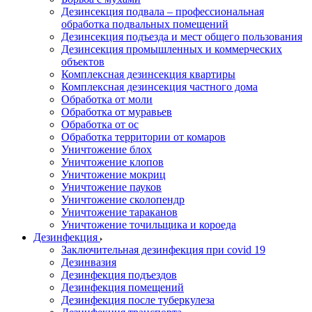
Дезинсекция подвала – профессиональная
обработка подвальных помещений
Дезинсекция подъезда и мест общего пользования
Дезинсекция промышленных и коммерческих
объектов
Комплексная дезинсекция квартиры
Комплексная дезинсекция частного дома
Обработка от моли
Обработка от муравьев
Обработка от ос
Обработка территории от комаров
Уничтожение блох
Уничтожение клопов
Уничтожение мокриц
Уничтожение пауков
Уничтожение сколопендр
Уничтожение тараканов
Уничтожение точильщика и короеда
Дезинфекция
Заключительная дезинфекция при covid 19
Дезинвазия
Дезинфекция подъездов
Дезинфекция помещений
Дезинфекция после туберкулеза