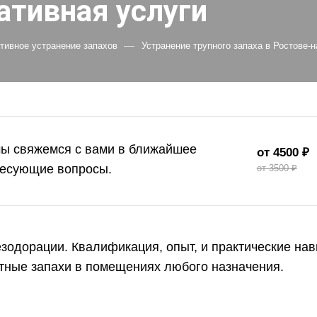
ативная услуги
—
тивное устранение запахов
Устранение трупного запаха в Ростове-
мы свяжемся с вами в ближайшее
от 4500 ₽
ресующие вопросы.
от 3500 ₽
езодорации. Квалификация, опыт, и практические н
ятные запахи в помещениях любого назначения.