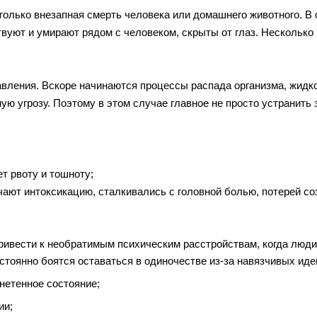
 только внезапная смерть человека или домашнего животного. В
твуют и умирают рядом с человеком, скрыты от глаз. Несколько
вления. Вскоре начинаются процессы распада организма, жидк
ную угрозу. Поэтому в этом случае главное не просто устранить
т рвоту и тошноту;
чают интоксикацию, сталкивались с головной болью, потерей с
привести к необратимым психическим расстройствам, когда люди
остоянно боятся оставаться в одиночестве из-за навязчивых иде
нетенное состояние;
ии;