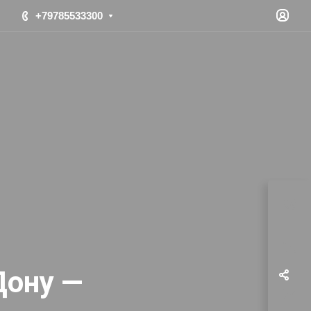
+79785533300
Дону —