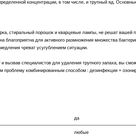
пределенной концентрации, в том числе, и трупный яд. Основные
рка, стиральный порошок и кварцевые лампы, не решат вашей п
а благоприятна для активного размножения множества бактерий 
медления чреват усугублением ситуации.
 вызвав специалистов для удаления трупного запаха, вы сможе
м проблему комбинированным способом : дезинфекция + озонир
да
любые