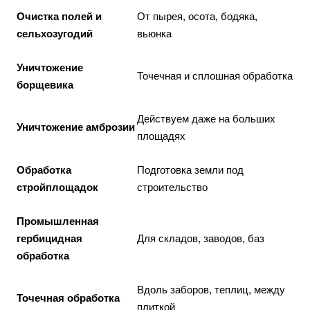
Очистка полей и
От пырея, осота, бодяка,
сельхозугодий
вьюнка
Уничтожение
Точечная и сплошная обработка
борщевика
Действуем даже на больших
Уничтожение амброзии
площадях
Обработка
Подготовка земли под
стройплощадок
строительство
Промышленная
гербицидная
Для складов, заводов, баз
обработка
Вдоль заборов, теплиц, между
Точечная обработка
плиткой