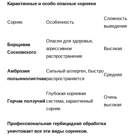
Карантинные и особо опасные сорняки
Сложность
Сорняк
Особенность
выведения
Опасен для здоровья,
Борщевик
агрессивное
Высокая
Сосновского
распространение
Амброзия
Сильный аллерген, быстро
Средняя
полыннолистная
распространяется
Глубокая корневая
Очень
Горчак ползучий
система, карантинный
высокая
сорняк
Профессиональная гербицидная обработка
уничтожает все эти виды сорняков.