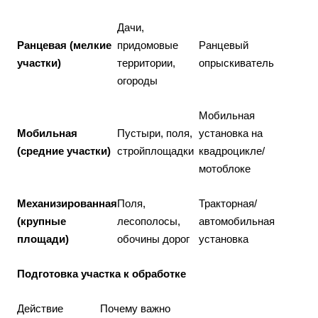
Дачи,
Ранцевая (мелкие
придомовые
Ранцевый
участки)
территории,
опрыскиватель
огороды
Мобильная
Мобильная
Пустыри, поля,
установка на
(средние участки)
стройплощадки
квадроцикле/
мотоблоке
Механизированная
Поля,
Тракторная/
(крупные
лесополосы,
автомобильная
площади)
обочины дорог
установка
Подготовка участка к обработке
Действие
Почему важно