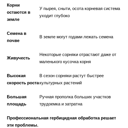
Корни
У пырея, сныти, осота корневая система
остаются в
уходит глубоко
земле
Семена в
В земле могут годами лежать семена
почве
Некоторые сорняки отрастают даже от
Живучесть
маленького кусочка корня
Высокая
В сезон сорняки растут быстрее
скорость роста
культурных растений
Большая
Ручная прополка больших участков
площадь
трудоемка и затратна
Профессиональная гербицидная обработка решает
эти проблемы.