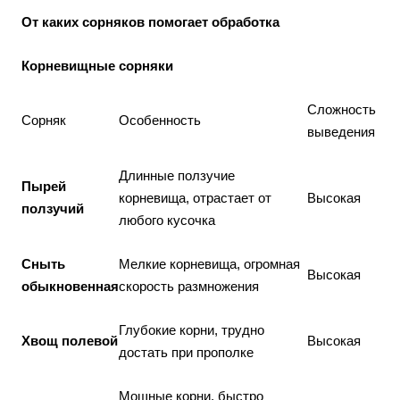
От каких сорняков помогает обработка
Корневищные сорняки
Сложность
Сорняк
Особенность
выведения
Длинные ползучие
Пырей
корневища, отрастает от
Высокая
ползучий
любого кусочка
Сныть
Мелкие корневища, огромная
Высокая
обыкновенная
скорость размножения
Глубокие корни, трудно
Хвощ полевой
Высокая
достать при прополке
Мощные корни, быстро