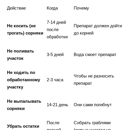
Действие
Когда
Почему
7-14 дней
Не косить (не
Препарат должен дойти
после
трогать) сорняки
до корней
обработки
Не поливать
3-5 дней
Вода смоет препарат
участок
Не ходить по
Чтобы не разносить
обработанному
2-3 часа
препарат
участку
Не выпалывать
14-21 день
Они сами погибнут
сорняки
После
Собрать граблями
Убрать остатки
полной
(живые участки не