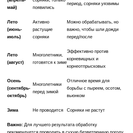
период, сорняки уязвимы
май)
появились
Лето
Активно
Можно обрабатывать, но
(июнь-
растущие
важно, чтобы шли дожди
июль)
сорняки
перед/после
Эффективно против
Лето
Многолетники,
корневищных и
(август)
готовятся к зиме
корнеотпрысковых
Осень
Отличное время для
Многолетники
(сентябрь-
борьбы с пыреем, осотом,
перед зимой
октябрь)
вьюнком
Зима
Не проводится
Сорняки не растут
Важно:
Для лучшего результата обработку
рекомендуется проводить в сухую безветренную погоду,