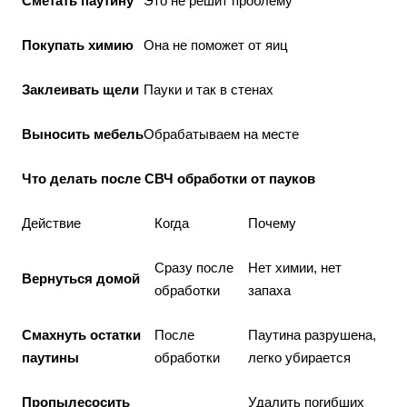
Сметать паутину
Это не решит проблему
Покупать химию
Она не поможет от яиц
Заклеивать щели
Пауки и так в стенах
Выносить мебель
Обрабатываем на месте
Что делать после СВЧ обработки от пауков
Действие
Когда
Почему
Сразу после
Нет химии, нет
Вернуться домой
обработки
запаха
Смахнуть остатки
После
Паутина разрушена,
паутины
обработки
легко убирается
Пропылесосить
Удалить погибших