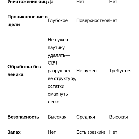
Уничтожение яиц
Да
Нет
Нет
Проникновение в
Глубокое
Поверхностное
Нет
щели
Не нужен
паутину
удалять—
СВЧ
Обработка без
разрушает
Не нужен
Требуется
веника
ее структуру,
остатки
смахнуть
легко
Безопасность
Высокая
Средняя
Высокая
Запах
Нет
Есть (резкий)
Нет