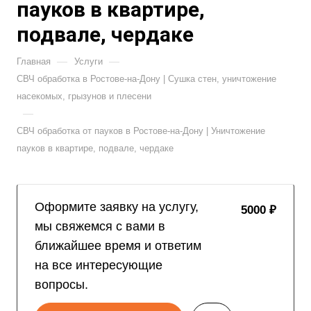
пауков в квартире,
подвале, чердаке
—
—
Главная
Услуги
СВЧ обработка в Ростове-на-Дону | Сушка стен, уничтожение
насекомых, грызунов и плесени
—
СВЧ обработка от пауков в Ростове-на-Дону | Уничтожение
пауков в квартире, подвале, чердаке
Оформите заявку на услугу,
5000 ₽
мы свяжемся с вами в
ближайшее время и ответим
на все интересующие
вопросы.