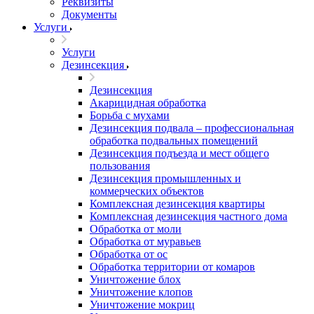
Реквизиты
Документы
Услуги
Услуги
Дезинсекция
Дезинсекция
Акарицидная обработка
Борьба с мухами
Дезинсекция подвала – профессиональная
обработка подвальных помещений
Дезинсекция подъезда и мест общего
пользования
Дезинсекция промышленных и
коммерческих объектов
Комплексная дезинсекция квартиры
Комплексная дезинсекция частного дома
Обработка от моли
Обработка от муравьев
Обработка от ос
Обработка территории от комаров
Уничтожение блох
Уничтожение клопов
Уничтожение мокриц