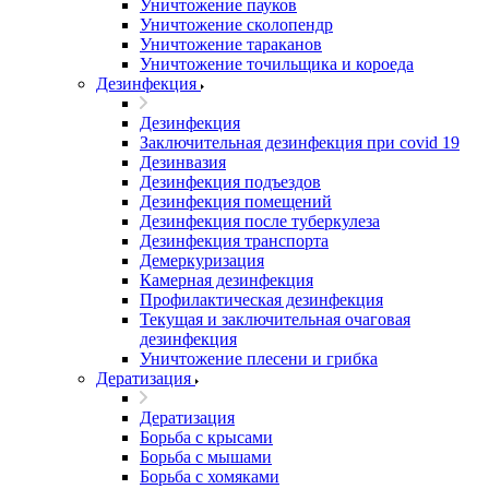
Уничтожение пауков
Уничтожение сколопендр
Уничтожение тараканов
Уничтожение точильщика и короеда
Дезинфекция
Дезинфекция
Заключительная дезинфекция при covid 19
Дезинвазия
Дезинфекция подъездов
Дезинфекция помещений
Дезинфекция после туберкулеза
Дезинфекция транспорта
Демеркуризация
Камерная дезинфекция
Профилактическая дезинфекция
Текущая и заключительная очаговая
дезинфекция
Уничтожение плесени и грибка
Дератизация
Дератизация
Борьба с крысами
Борьба с мышами
Борьба с хомяками