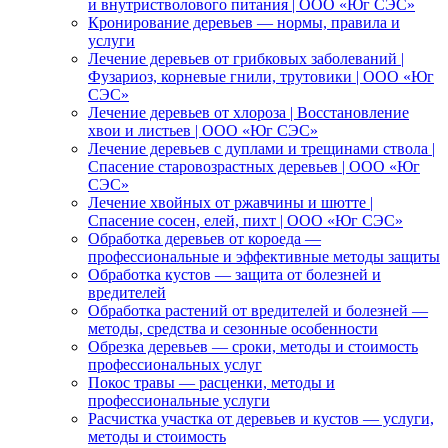
и внутристволового питания | ООО «Юг СЭС»
Кронирование деревьев — нормы, правила и
услуги
Лечение деревьев от грибковых заболеваний |
Фузариоз, корневые гнили, трутовики | ООО «Юг
СЭС»
Лечение деревьев от хлороза | Восстановление
хвои и листьев | ООО «Юг СЭС»
Лечение деревьев с дуплами и трещинами ствола |
Спасение старовозрастных деревьев | ООО «Юг
СЭС»
Лечение хвойных от ржавчины и шютте |
Спасение сосен, елей, пихт | ООО «Юг СЭС»
Обработка деревьев от короеда —
профессиональные и эффективные методы защиты
Обработка кустов — защита от болезней и
вредителей
Обработка растений от вредителей и болезней —
методы, средства и сезонные особенности
Обрезка деревьев — сроки, методы и стоимость
профессиональных услуг
Покос травы — расценки, методы и
профессиональные услуги
Расчистка участка от деревьев и кустов — услуги,
методы и стоимость