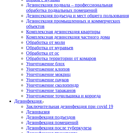
Дезинсекция подвала – профессиональная
обработка подвальных помещений
Дезинсекция подъезда и мест общего пользования
Дезинсекция промышленных и коммерческих
объектов
Комплексная дезинсекция квартиры
Комплексная дезинсекция частного дома
Обработка от моли
Обработка от муравьев
Обработка от ос
Обработка территории от комаров
Уничтожение блох
Уничтожение клопов
Уничтожение мокриц
Уничтожение пауков
Уничтожение сколопендр
Уничтожение тараканов
Уничтожение точильщика и короеда
Дезинфекция
Заключительная дезинфекция при covid 19
Дезинвазия
Дезинфекция подъездов
Дезинфекция помещений
Дезинфекция после туберкулеза