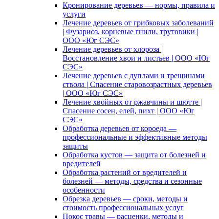
Кронирование деревьев — нормы, правила и
услуги
Лечение деревьев от грибковых заболеваний
| Фузариоз, корневые гнили, трутовики |
ООО «Юг СЭС»
Лечение деревьев от хлороза |
Восстановление хвои и листьев | ООО «Юг
СЭС»
Лечение деревьев с дуплами и трещинами
ствола | Спасение старовозрастных деревьев
| ООО «Юг СЭС»
Лечение хвойных от ржавчины и шютте |
Спасение сосен, елей, пихт | ООО «Юг
СЭС»
Обработка деревьев от короеда —
профессиональные и эффективные методы
защиты
Обработка кустов — защита от болезней и
вредителей
Обработка растений от вредителей и
болезней — методы, средства и сезонные
особенности
Обрезка деревьев — сроки, методы и
стоимость профессиональных услуг
Покос травы — расценки, методы и