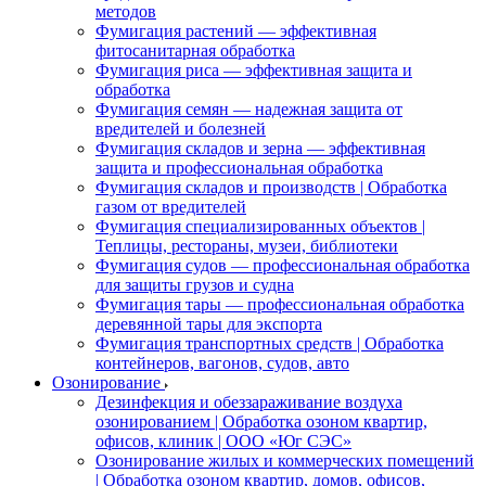
методов
Фумигация растений — эффективная
фитосанитарная обработка
Фумигация риса — эффективная защита и
обработка
Фумигация семян — надежная защита от
вредителей и болезней
Фумигация складов и зерна — эффективная
защита и профессиональная обработка
Фумигация складов и производств | Обработка
газом от вредителей
Фумигация специализированных объектов |
Теплицы, рестораны, музеи, библиотеки
Фумигация судов — профессиональная обработка
для защиты грузов и судна
Фумигация тары — профессиональная обработка
деревянной тары для экспорта
Фумигация транспортных средств | Обработка
контейнеров, вагонов, судов, авто
Озонирование
Дезинфекция и обеззараживание воздуха
озонированием | Обработка озоном квартир,
офисов, клиник | ООО «Юг СЭС»
Озонирование жилых и коммерческих помещений
| Обработка озоном квартир, домов, офисов,