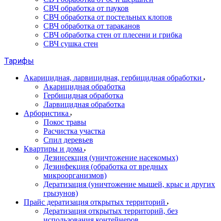
СВЧ обработка от пауков
СВЧ обработка от постельных клопов
СВЧ обработка от тараканов
СВЧ обработка стен от плесени и грибка
СВЧ сушка стен
Тарифы
Акарицидная, ларвицидная, гербицидная обработки
Акарицидная обработка
Гербицидная обработка
Ларвицидная обработка
Арбористика
Покос травы
Расчистка участка
Спил деревьев
Квартиры и дома
Дезинсекция (уничтожение насекомых)
Дезинфекция (обработка от вредных
микроорганизмов)
Дератизация (уничтожение мышей, крыс и других
грызунов)
Прайс дератизация открытых территорий
Дератизация открытых территорий, без
использования контейнеров.