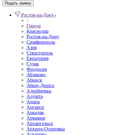
Подать заявку
Ростов-на-Дону
Города
Краснодар
Ростов-на-Дону
Симферополь
Азов
Севастополь
Евпатория
Судак
Феодосия
Абзаково
Абинск
Абрау-Дюрсо
Адербиевка
Алушта
Анапа
Ангарск
Аркадак
Армавир
Архангельск
Архипо-Осиповка
Аскарово