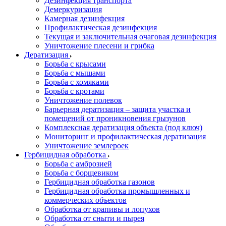
Дезинфекция транспорта
Демеркуризация
Камерная дезинфекция
Профилактическая дезинфекция
Текущая и заключительная очаговая дезинфекция
Уничтожение плесени и грибка
Дератизация
Борьба с крысами
Борьба с мышами
Борьба с хомяками
Борьба с кротами
Уничтожение полевок
Барьерная дератизация – защита участка и
помещений от проникновения грызунов
Комплексная дератизация объекта (под ключ)
Мониторинг и профилактическая дератизация
Уничтожение землероек
Гербицидная обработка
Борьба с амброзией
Борьба с борщевиком
Гербицидная обработка газонов
Гербицидная обработка промышленных и
коммерческих объектов
Обработка от крапивы и лопухов
Обработка от сныти и пырея