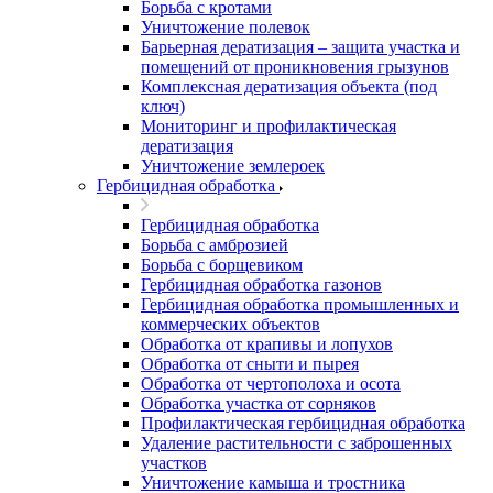
Борьба с кротами
Уничтожение полевок
Барьерная дератизация – защита участка и
помещений от проникновения грызунов
Комплексная дератизация объекта (под
ключ)
Мониторинг и профилактическая
дератизация
Уничтожение землероек
Гербицидная обработка
Гербицидная обработка
Борьба с амброзией
Борьба с борщевиком
Гербицидная обработка газонов
Гербицидная обработка промышленных и
коммерческих объектов
Обработка от крапивы и лопухов
Обработка от сныти и пырея
Обработка от чертополоха и осота
Обработка участка от сорняков
Профилактическая гербицидная обработка
Удаление растительности с заброшенных
участков
Уничтожение камыша и тростника