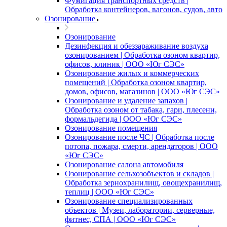
Фумигация транспортных средств |
Обработка контейнеров, вагонов, судов, авто
Озонирование
Озонирование
Дезинфекция и обеззараживание воздуха
озонированием | Обработка озоном квартир,
офисов, клиник | ООО «Юг СЭС»
Озонирование жилых и коммерческих
помещений | Обработка озоном квартир,
домов, офисов, магазинов | ООО «Юг СЭС»
Озонирование и удаление запахов |
Обработка озоном от табака, гари, плесени,
формальдегида | ООО «Юг СЭС»
Озонирование помещения
Озонирование после ЧС | Обработка после
потопа, пожара, смерти, арендаторов | ООО
«Юг СЭС»
Озонирование салона автомобиля
Озонирование сельхозобъектов и складов |
Обработка зернохранилищ, овощехранилищ,
теплиц | ООО «Юг СЭС»
Озонирование специализированных
объектов | Музеи, лаборатории, серверные,
фитнес, СПА | ООО «Юг СЭС»