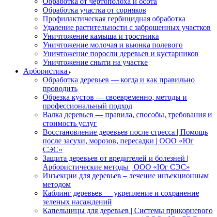
Обработка от чертополоха и осота
Обработка участка от сорняков
Профилактическая гербицидная обработка
Удаление растительности с заброшенных участков
Уничтожение камыша и тростника
Уничтожение молочая и вьюнка полевого
Уничтожение поросли деревьев и кустарников
Уничтожение сныти на участке
Арбористика
Обработка деревьев — когда и как правильно
проводить
Обрезка кустов — своевременно, методы и
профессиональный подход
Валка деревьев — правила, способы, требования и
стоимость услуг
Восстановление деревьев после стресса | Помощь
после засухи, морозов, пересадки | ООО «Юг
СЭС»
Защита деревьев от вредителей и болезней |
Арбористические методы | ООО «Юг СЭС»
Инъекции для деревьев – лечение инъекционным
методом
Каблинг деревьев — укрепление и сохранение
зеленых насаждений
Капельницы для деревьев | Системы прикорневого