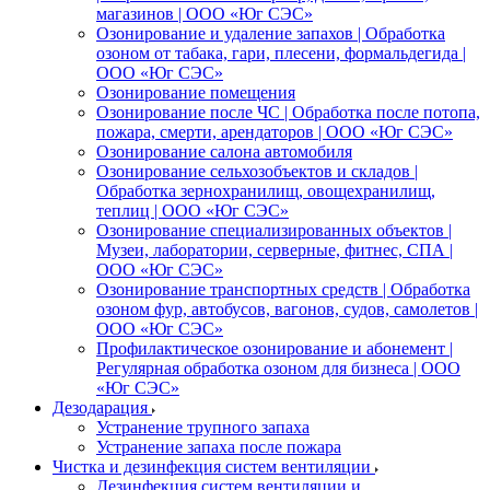
магазинов | ООО «Юг СЭС»
Озонирование и удаление запахов | Обработка
озоном от табака, гари, плесени, формальдегида |
ООО «Юг СЭС»
Озонирование помещения
Озонирование после ЧС | Обработка после потопа,
пожара, смерти, арендаторов | ООО «Юг СЭС»
Озонирование салона автомобиля
Озонирование сельхозобъектов и складов |
Обработка зернохранилищ, овощехранилищ,
теплиц | ООО «Юг СЭС»
Озонирование специализированных объектов |
Музеи, лаборатории, серверные, фитнес, СПА |
ООО «Юг СЭС»
Озонирование транспортных средств | Обработка
озоном фур, автобусов, вагонов, судов, самолетов |
ООО «Юг СЭС»
Профилактическое озонирование и абонемент |
Регулярная обработка озоном для бизнеса | ООО
«Юг СЭС»
Дезодарация
Устранение трупного запаха
Устранение запаха после пожара
Чистка и дезинфекция систем вентиляции
Дезинфекция систем вентиляции и