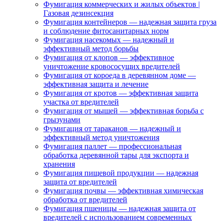
Фумигация коммерческих и жилых объектов |
Газовая дезинсекция
Фумигация контейнеров — надежная защита груза
и соблюдение фитосанитарных норм
Фумигация насекомых — надежный и
эффективный метод борьбы
Фумигация от клопов — эффективное
уничтожение кровососущих вредителей
Фумигация от короеда в деревянном доме —
эффективная защита и лечение
Фумигация от кротов — эффективная защита
участка от вредителей
Фумигация от мышей — эффективная борьба с
грызунами
Фумигация от тараканов — надежный и
эффективный метод уничтожения
Фумигация паллет — профессиональная
обработка деревянной тары для экспорта и
хранения
Фумигация пищевой продукции — надежная
защита от вредителей
Фумигация почвы — эффективная химическая
обработка от вредителей
Фумигация пшеницы — надежная защита от
вредителей с использованием современных