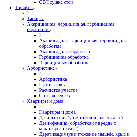
СВЧ сушка стен
Тарифы
Тарифы
Акарицидная, ларвицидная, гербицидная
обработки
Акарицидная, ларвицидная, гербицидная
обработки
Акарицидная обработка
Гербицидная обработка
Ларвицидная обработка
Арбористика
Арбористика
Покос травы
Расчистка участка
Спил деревьев
Квартиры и дома
Квартиры и дома
Дезинсекция (уничтожение насекомых)
Дезинфекция (обработка от вредных
микроорганизмов)
Дератизация (уничтожение мышей, крыс и