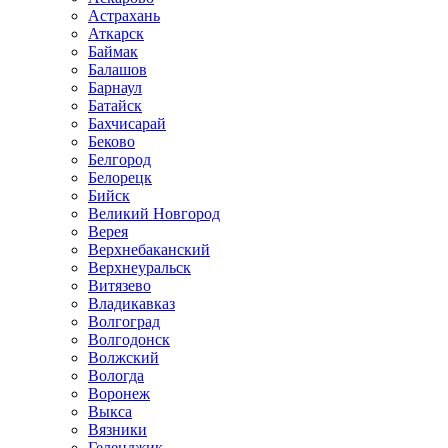
Астрахань
Аткарск
Баймак
Балашов
Барнаул
Батайск
Бахчисарай
Беково
Белгород
Белорецк
Бийск
Великий Новгород
Верея
Верхнебаканский
Верхнеуральск
Витязево
Владикавказ
Волгоград
Волгодонск
Волжский
Вологда
Воронеж
Выкса
Вязники
Геленджик