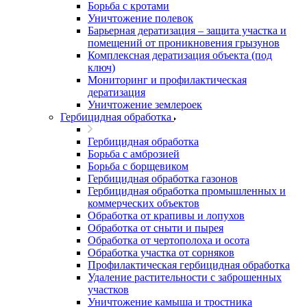
Борьба с кротами
Уничтожение полевок
Барьерная дератизация – защита участка и
помещений от проникновения грызунов
Комплексная дератизация объекта (под
ключ)
Мониторинг и профилактическая
дератизация
Уничтожение землероек
Гербицидная обработка
Гербицидная обработка
Борьба с амброзией
Борьба с борщевиком
Гербицидная обработка газонов
Гербицидная обработка промышленных и
коммерческих объектов
Обработка от крапивы и лопухов
Обработка от сныти и пырея
Обработка от чертополоха и осота
Обработка участка от сорняков
Профилактическая гербицидная обработка
Удаление растительности с заброшенных
участков
Уничтожение камыша и тростника