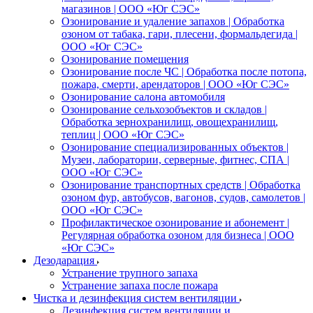
магазинов | ООО «Юг СЭС»
Озонирование и удаление запахов | Обработка
озоном от табака, гари, плесени, формальдегида |
ООО «Юг СЭС»
Озонирование помещения
Озонирование после ЧС | Обработка после потопа,
пожара, смерти, арендаторов | ООО «Юг СЭС»
Озонирование салона автомобиля
Озонирование сельхозобъектов и складов |
Обработка зернохранилищ, овощехранилищ,
теплиц | ООО «Юг СЭС»
Озонирование специализированных объектов |
Музеи, лаборатории, серверные, фитнес, СПА |
ООО «Юг СЭС»
Озонирование транспортных средств | Обработка
озоном фур, автобусов, вагонов, судов, самолетов |
ООО «Юг СЭС»
Профилактическое озонирование и абонемент |
Регулярная обработка озоном для бизнеса | ООО
«Юг СЭС»
Дезодарация
Устранение трупного запаха
Устранение запаха после пожара
Чистка и дезинфекция систем вентиляции
Дезинфекция систем вентиляции и