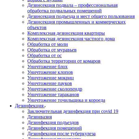
Дезинсекция подвала – профессиональная
обработка подвальных помещений
Дезинсекция подъезда и мест общего пользования
Дезинсекция промышленных и коммерческих
объектов
Комплексная дезинсекция квартиры
Комплексная дезинсекция частного дома
Обработка от моли
Обработка от муравьев
Обработка от ос
Обработка территории от комаров
Уничтожение блох
Уничтожение клопов
Уничтожение мокриц
Уничтожение пауков
Уничтожение сколопендр
Уничтожение тараканов
Уничтожение точильщика и короеда
Дезинфекция
Заключительная дезинфекция при covid 19
Дезинвазия
Дезинфекция подъездов
Дезинфекция помещений
Дезинфекция после туберкулеза