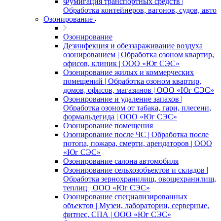
Фумигация транспортных средств |
Обработка контейнеров, вагонов, судов, авто
Озонирование
Озонирование
Дезинфекция и обеззараживание воздуха
озонированием | Обработка озоном квартир,
офисов, клиник | ООО «Юг СЭС»
Озонирование жилых и коммерческих
помещений | Обработка озоном квартир,
домов, офисов, магазинов | ООО «Юг СЭС»
Озонирование и удаление запахов |
Обработка озоном от табака, гари, плесени,
формальдегида | ООО «Юг СЭС»
Озонирование помещения
Озонирование после ЧС | Обработка после
потопа, пожара, смерти, арендаторов | ООО
«Юг СЭС»
Озонирование салона автомобиля
Озонирование сельхозобъектов и складов |
Обработка зернохранилищ, овощехранилищ,
теплиц | ООО «Юг СЭС»
Озонирование специализированных
объектов | Музеи, лаборатории, серверные,
фитнес, СПА | ООО «Юг СЭС»