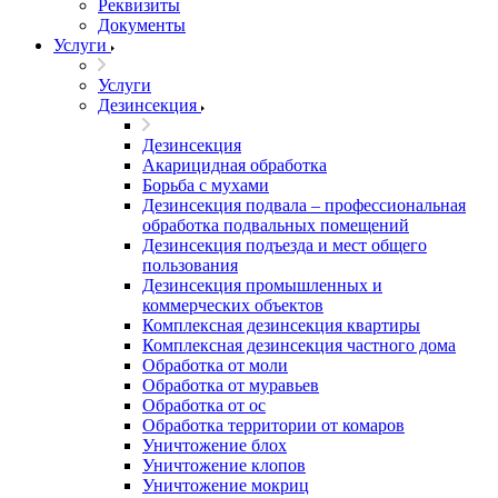
Реквизиты
Документы
Услуги
Услуги
Дезинсекция
Дезинсекция
Акарицидная обработка
Борьба с мухами
Дезинсекция подвала – профессиональная
обработка подвальных помещений
Дезинсекция подъезда и мест общего
пользования
Дезинсекция промышленных и
коммерческих объектов
Комплексная дезинсекция квартиры
Комплексная дезинсекция частного дома
Обработка от моли
Обработка от муравьев
Обработка от ос
Обработка территории от комаров
Уничтожение блох
Уничтожение клопов
Уничтожение мокриц