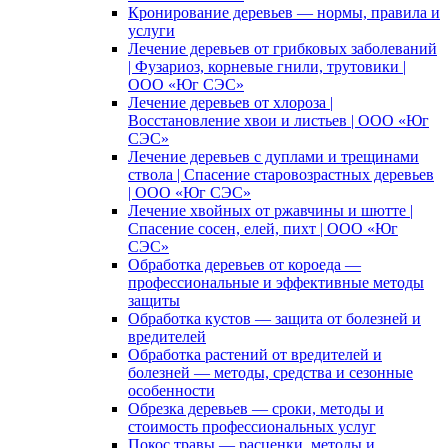
Кронирование деревьев — нормы, правила и
услуги
Лечение деревьев от грибковых заболеваний
| Фузариоз, корневые гнили, трутовики |
ООО «Юг СЭС»
Лечение деревьев от хлороза |
Восстановление хвои и листьев | ООО «Юг
СЭС»
Лечение деревьев с дуплами и трещинами
ствола | Спасение старовозрастных деревьев
| ООО «Юг СЭС»
Лечение хвойных от ржавчины и шютте |
Спасение сосен, елей, пихт | ООО «Юг
СЭС»
Обработка деревьев от короеда —
профессиональные и эффективные методы
защиты
Обработка кустов — защита от болезней и
вредителей
Обработка растений от вредителей и
болезней — методы, средства и сезонные
особенности
Обрезка деревьев — сроки, методы и
стоимость профессиональных услуг
Покос травы — расценки, методы и