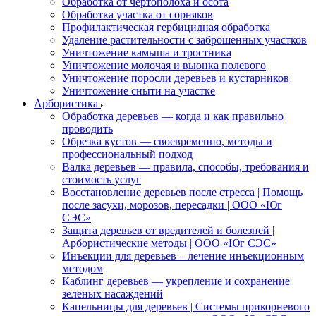
Обработка от чертополоха и осота
Обработка участка от сорняков
Профилактическая гербицидная обработка
Удаление растительности с заброшенных участков
Уничтожение камыша и тростника
Уничтожение молочая и вьюнка полевого
Уничтожение поросли деревьев и кустарников
Уничтожение сныти на участке
Арбористика
Обработка деревьев — когда и как правильно
проводить
Обрезка кустов — своевременно, методы и
профессиональный подход
Валка деревьев — правила, способы, требования и
стоимость услуг
Восстановление деревьев после стресса | Помощь
после засухи, морозов, пересадки | ООО «Юг
СЭС»
Защита деревьев от вредителей и болезней |
Арбористические методы | ООО «Юг СЭС»
Инъекции для деревьев – лечение инъекционным
методом
Каблинг деревьев — укрепление и сохранение
зеленых насаждений
Капельницы для деревьев | Системы прикорневого