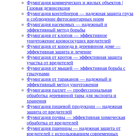
Фумигация коммерческих и жилых объектов |
Газовая дезинсекция
Фумигация контейнеров — надежная защита груза
и соблюдение фитосанитарных норм
Фумигация насекомых — надежный и
эффективный метод борьбы
Фумигация от клопов — эффективное
уничтожение кровососущих вредителей
Фумигация от короеда в деревянном доме —
эффективная защита и лечение
Фумигация от кротов — эффективная защита
участка от вредителей
Фумигация от мышей — эффективная борьба с
грызунами
Фумигация от тараканов — надежный и
эффективный метод уничтожения
Фумигация паллет — профессиональная
обработка деревянной тары для экспорта и
хранения
Фумигация пищевой продукции — надежная
защита от вредителей
Фумигация почвы — эффективная химическая
обработка от вредителей
Фумигация пшеницы — надежная защита от
вредителей с использованием современных