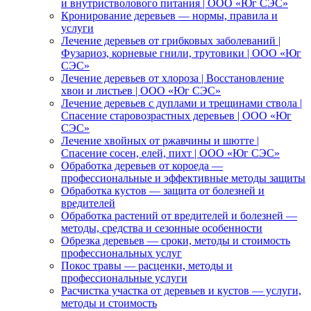
и внутристволового питания | ООО «Юг СЭС»
Кронирование деревьев — нормы, правила и
услуги
Лечение деревьев от грибковых заболеваний |
Фузариоз, корневые гнили, трутовики | ООО «Юг
СЭС»
Лечение деревьев от хлороза | Восстановление
хвои и листьев | ООО «Юг СЭС»
Лечение деревьев с дуплами и трещинами ствола |
Спасение старовозрастных деревьев | ООО «Юг
СЭС»
Лечение хвойных от ржавчины и шютте |
Спасение сосен, елей, пихт | ООО «Юг СЭС»
Обработка деревьев от короеда —
профессиональные и эффективные методы защиты
Обработка кустов — защита от болезней и
вредителей
Обработка растений от вредителей и болезней —
методы, средства и сезонные особенности
Обрезка деревьев — сроки, методы и стоимость
профессиональных услуг
Покос травы — расценки, методы и
профессиональные услуги
Расчистка участка от деревьев и кустов — услуги,
методы и стоимость