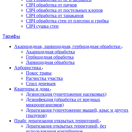
СВЧ обработка от пауков
СВЧ обработка от постельных клопов
СВЧ обработка от тараканов
СВЧ обработка стен от плесени и грибка
СВЧ сушка стен
Тарифы
Акарицидная, ларвицидная, гербицидная обработки
Акарицидная обработка
Гербицидная обработка
Ларвицидная обработка
Арбористика
Покос травы
Расчистка участка
Спил деревьев
Квартиры и дома
Дезинсекция (уничтожение насекомых)
Дезинфекция (обработка от вредных
микроорганизмов)
Дератизация (уничтожение мышей, крыс и других
грызунов)
Прайс дератизация открытых территорий
Дератизация открытых территорий, без
использования контейнеров.