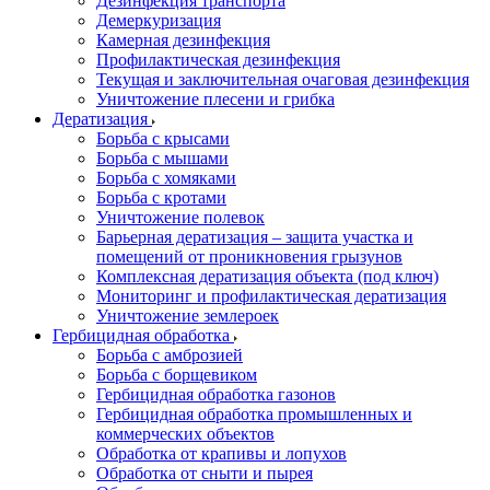
Дезинфекция транспорта
Демеркуризация
Камерная дезинфекция
Профилактическая дезинфекция
Текущая и заключительная очаговая дезинфекция
Уничтожение плесени и грибка
Дератизация
Борьба с крысами
Борьба с мышами
Борьба с хомяками
Борьба с кротами
Уничтожение полевок
Барьерная дератизация – защита участка и
помещений от проникновения грызунов
Комплексная дератизация объекта (под ключ)
Мониторинг и профилактическая дератизация
Уничтожение землероек
Гербицидная обработка
Борьба с амброзией
Борьба с борщевиком
Гербицидная обработка газонов
Гербицидная обработка промышленных и
коммерческих объектов
Обработка от крапивы и лопухов
Обработка от сныти и пырея