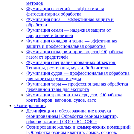
методов
Фумигация растений — эффективная
фитосанитарная обработка
Фумигация риса — эффективная защита и
обработка
Фумигация семян — надежная защита от
вредителей и болезней
Фумигация складов и зерна — эффективная
защита и профессиональная обработка
Фумигация складов и производств | Обработка
газом от вредителей
Фумигация специализированных объектов |
Теплицы, рестораны, музеи, библиотеки
Фумигация судов — профессиональная обработка
для защиты грузов и судна
Фумигация тары — профессиональная обработка
деревянной тары для экспорта
Фумигация транспортных средств | Обработка
контейнеров, вагонов, судов, авто
Озонирование
Дезинфекция и обеззараживание воздуха
озонированием | Обработка озоном квартир,
офисов, клиник | ООО «Юг СЭС»
Озонирование жилых и коммерческих помещений
| Обработка озоном квартир, домов, офисов,