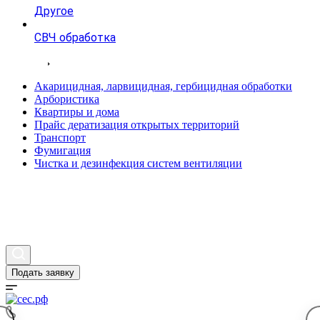
Другое
СВЧ обработка
Тарифы
Акарицидная, ларвицидная, гербицидная обработки
Арбористика
Квартиры и дома
Прайс дератизация открытых территорий
Транспорт
Фумигация
Чистка и дезинфекция систем вентиляции
Статьи
Вопросы и ответы
Контакты
Подать заявку