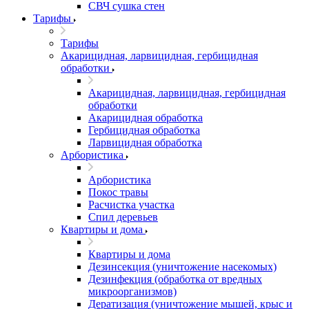
СВЧ сушка стен
Тарифы
Тарифы
Акарицидная, ларвицидная, гербицидная
обработки
Акарицидная, ларвицидная, гербицидная
обработки
Акарицидная обработка
Гербицидная обработка
Ларвицидная обработка
Арбористика
Арбористика
Покос травы
Расчистка участка
Спил деревьев
Квартиры и дома
Квартиры и дома
Дезинсекция (уничтожение насекомых)
Дезинфекция (обработка от вредных
микроорганизмов)
Дератизация (уничтожение мышей, крыс и