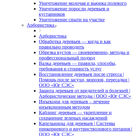
Уничтожение молочая и вьюнка полевого
Уничтожение поросли деревьев и
кустарников
Уничтожение сныти на участке
Арбористика
Арбористика
Обработка деревьев — когда и как
правильно проводить
Обрезка кустов — своевременно, методы и
профессиональный подход
Валка деревьев — правила, способы,
требования и стоимость услуг
Восстановление деревьев после стресса |
Помощь после засухи, морозов, пересадки |
ООО «Юг СЭС»
Защита деревьев от вредителей и болезней |
Арбористические методы | ООО «Юг СЭС»
Инъекции для деревьев – лечение
инъекционным методом
Каблинг деревьев — укрепление и
сохранение зеленых насаждений
Капельницы для деревьев | Системы
прикорневого и внутристволового питания |
ООО «Юг СЭС»