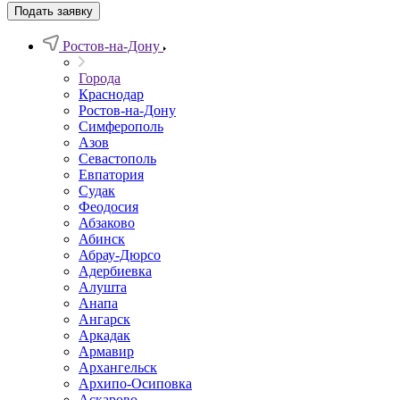
Подать заявку
Ростов-на-Дону
Города
Краснодар
Ростов-на-Дону
Симферополь
Азов
Севастополь
Евпатория
Судак
Феодосия
Абзаково
Абинск
Абрау-Дюрсо
Адербиевка
Алушта
Анапа
Ангарск
Аркадак
Армавир
Архангельск
Архипо-Осиповка
Аскарово