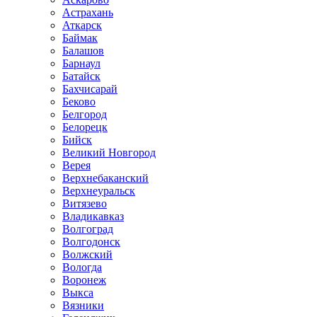
Астрахань
Аткарск
Баймак
Балашов
Барнаул
Батайск
Бахчисарай
Беково
Белгород
Белорецк
Бийск
Великий Новгород
Верея
Верхнебаканский
Верхнеуральск
Витязево
Владикавказ
Волгоград
Волгодонск
Волжский
Вологда
Воронеж
Выкса
Вязники