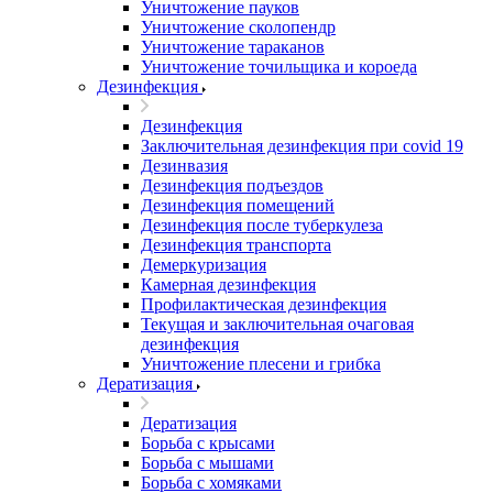
Уничтожение пауков
Уничтожение сколопендр
Уничтожение тараканов
Уничтожение точильщика и короеда
Дезинфекция
Дезинфекция
Заключительная дезинфекция при covid 19
Дезинвазия
Дезинфекция подъездов
Дезинфекция помещений
Дезинфекция после туберкулеза
Дезинфекция транспорта
Демеркуризация
Камерная дезинфекция
Профилактическая дезинфекция
Текущая и заключительная очаговая
дезинфекция
Уничтожение плесени и грибка
Дератизация
Дератизация
Борьба с крысами
Борьба с мышами
Борьба с хомяками