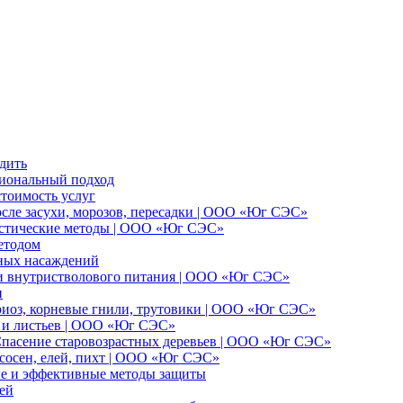
дить
сиональный подход
стоимость услуг
осле засухи, морозов, пересадки | ООО «Юг СЭС»
ристические методы | ООО «Юг СЭС»
етодом
еных насаждений
 и внутристволового питания | ООО «Юг СЭС»
и
ариоз, корневые гнили, трутовики | ООО «Юг СЭС»
и и листьев | ООО «Юг СЭС»
 Спасение старовозрастных деревьев | ООО «Юг СЭС»
сосен, елей, пихт | ООО «Юг СЭС»
ые и эффективные методы защиты
ей