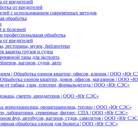
 от вредителей
отка от вредителей
елей с использованием современных методов
ая обработка
а
 и болезней
и профессиональная обработка
м от вредителей
, рестораны, музеи, библиотеки
я защиты грузов и судна
ревянной тары для экспорта
йнеров, вагонов, судов, авто
нием | Обработка озоном квартир, офисов, клиник | ООО «Юг 
Обработка озоном квартир, домов, офисов, магазинов | ООО «
ом от табака, гари, плесени, формальдегида | ООО «Юг СЭС»
 пожара, смерти, арендаторов | ООО «Юг СЭС»
отка зернохранилищ, овощехранилищ, теплиц | ООО «Юг СЭС»
еи, лаборатории, серверные, фитнес, СПА | ООО «Юг СЭС»
оном фур, автобусов, вагонов, судов, самолетов | ООО «Юг СЭС
улярная обработка озоном для бизнеса | ООО «Юг СЭС»