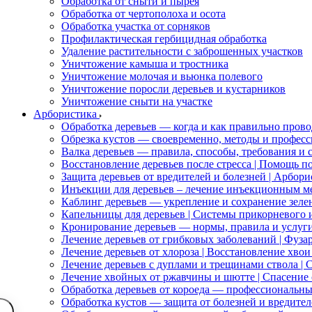
Обработка от сныти и пырея
Обработка от чертополоха и осота
Обработка участка от сорняков
Профилактическая гербицидная обработка
Удаление растительности с заброшенных участков
Уничтожение камыша и тростника
Уничтожение молочая и вьюнка полевого
Уничтожение поросли деревьев и кустарников
Уничтожение сныти на участке
Арбористика
Обработка деревьев — когда и как правильно прово
Обрезка кустов — своевременно, методы и профес
Валка деревьев — правила, способы, требования и 
Восстановление деревьев после стресса | Помощь п
Защита деревьев от вредителей и болезней | Арбо
Инъекции для деревьев – лечение инъекционным м
Каблинг деревьев — укрепление и сохранение зел
Капельницы для деревьев | Системы прикорневого
Кронирование деревьев — нормы, правила и услуг
Лечение деревьев от грибковых заболеваний | Фуз
Лечение деревьев от хлороза | Восстановление хво
Лечение деревьев с дуплами и трещинами ствола |
Лечение хвойных от ржавчины и шютте | Спасение 
Обработка деревьев от короеда — профессиональн
Обработка кустов — защита от болезней и вредител