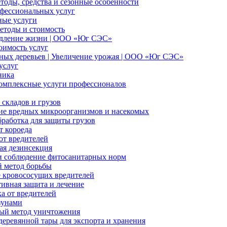
тоды, средства и сезонные особенности
офессиональных услуг
ные услуги
методы и стоимость
родление жизни | ООО «Юг СЭС»
оимость услуг
ных деревьев | Увеличение урожая | ООО «Юг СЭС»
услуг
ника
комплексные услуги профессионалов
складов и грузов
е вредных микроорганизмов и насекомых
работка для защиты грузов
т короеда
от вредителей
ая дезинсекция
и соблюдение фитосанитарных норм
 метод борьбы
 кровососущих вредителей
ивная защита и лечение
а от вредителей
зунами
ый метод уничтожения
еревянной тары для экспорта и хранения