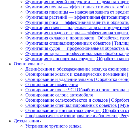
Фумигация пищевой продукции — надежная защита
Фумигация почвы — эффективная химическая обраб
Фумигация пшеницы — надежная защита от вредит
Фумигация растений — эффективная фитосанитарн
Фумигация риса — эффективная защита и обработк
Фумигация семян — надежная защита от вредителей
Фумигация складов и зерна — эффективная защита 
Фумигация складов и производств | Обработка газо
Фумигация специализированных объектов | Теплицы
Фумигация судов — профессиональная обработка дл
Фумигация тары — профессиональная обработка де
Фумигация транспортных средств | Обработка конте
Озонирование
Дезинфекция и обеззараживание воздуха озонирова
Озонирование жилых и коммерческих помещений | 
Озонирование и удаление запахов | Обработка озон
Озонирование помещения
Озонирование после ЧС | Обработка после потопа,
Озонирование салона автомобиля
Озонирование сельхозобъектов и складов | Обраб
Озонирование специализированных объектов | Муз
Озонирование транспортных средств | Обработка оз
Профилактическое озонирование и абонемент | Рег
Дезодарация
Устранение трупного запаха