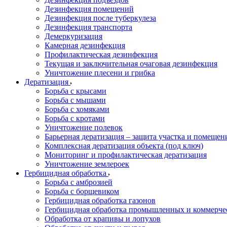
Дезинфекция помещений
Дезинфекция после туберкулеза
Дезинфекция транспорта
Демеркуризация
Камерная дезинфекция
Профилактическая дезинфекция
Текущая и заключительная очаговая дезинфекция
Уничтожение плесени и грибка
Дератизация
Борьба с крысами
Борьба с мышами
Борьба с хомяками
Борьба с кротами
Уничтожение полевок
Барьерная дератизация – защита участка и помеще
Комплексная дератизация объекта (под ключ)
Мониторинг и профилактическая дератизация
Уничтожение землероек
Гербицидная обработка
Борьба с амброзией
Борьба с борщевиком
Гербицидная обработка газонов
Гербицидная обработка промышленных и коммерче
Обработка от крапивы и лопухов