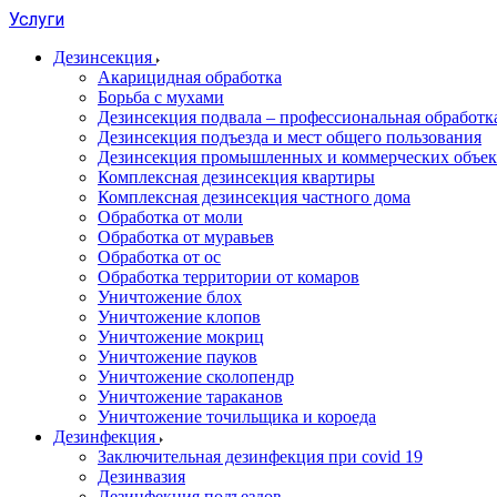
Услуги
Дезинсекция
Акарицидная обработка
Борьба с мухами
Дезинсекция подвала – профессиональная обработ
Дезинсекция подъезда и мест общего пользования
Дезинсекция промышленных и коммерческих объек
Комплексная дезинсекция квартиры
Комплексная дезинсекция частного дома
Обработка от моли
Обработка от муравьев
Обработка от ос
Обработка территории от комаров
Уничтожение блох
Уничтожение клопов
Уничтожение мокриц
Уничтожение пауков
Уничтожение сколопендр
Уничтожение тараканов
Уничтожение точильщика и короеда
Дезинфекция
Заключительная дезинфекция при covid 19
Дезинвазия
Дезинфекция подъездов