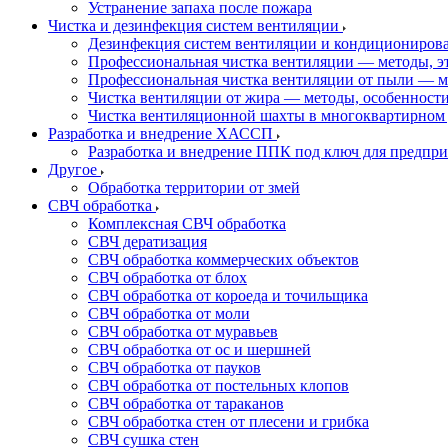
Устранение запаха после пожара
Чистка и дезинфекция систем вентиляции
Дезинфекция систем вентиляции и кондициониров
Профессиональная чистка вентиляции — методы, э
Профессиональная чистка вентиляции от пыли — м
Чистка вентиляции от жира — методы, особенност
Чистка вентиляционной шахты в многоквартирном 
Разработка и внедрение ХАССП
Разработка и внедрение ППК под ключ для предпр
Другое
Обработка территории от змей
СВЧ обработка
Комплексная СВЧ обработка
СВЧ дератизация
СВЧ обработка коммерческих объектов
СВЧ обработка от блох
СВЧ обработка от короеда и точильщика
СВЧ обработка от моли
СВЧ обработка от муравьев
СВЧ обработка от ос и шершней
СВЧ обработка от пауков
СВЧ обработка от постельных клопов
СВЧ обработка от тараканов
СВЧ обработка стен от плесени и грибка
СВЧ сушка стен